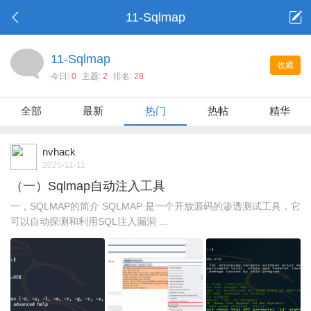
11-Sqlmap
11-Sqlmap
收藏
今日:
0
主题:
2
排名:
28
全部
最新
热门
热帖
精华
nvhack
2025-11-11
（一）Sqlmap自动注入工具
一，SQLMAP的简介 SQLMAP 是一个开放源码的渗透测试工具，它
可以自动探测和利用SQL注入漏洞 ...