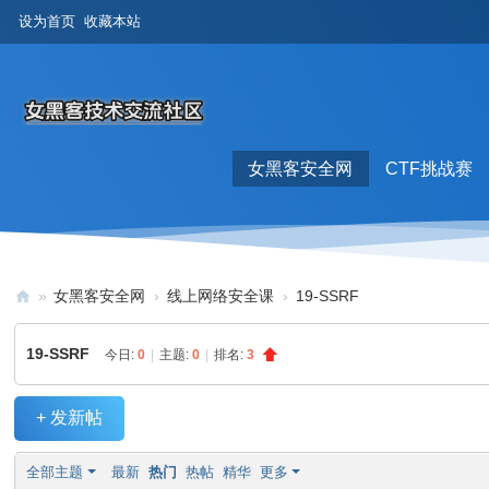
设为首页
收藏本站
女黑客安全网
CTF挑战赛
排行榜
»
女黑客安全网
›
线上网络安全课
›
19-SSRF
女
19-SSRF
今日:
0
|
主题:
0
|
排名:
3
黑
客
+ 发新帖
论
坛
全部主题
最新
热门
热帖
精华
更多
|