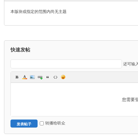
网
本版块或指定的范围内尚无主题
络
安
全
培
快速发帖
训
|
还可输
渗
透
测
试
您需要
培
训
转播给听众
|w
发表帖子
eb