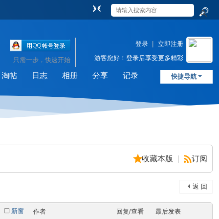
切
换
搜
到
索
窄
登录
|
立即注册
版
游客
您好！登录后享受更多精彩
只需一步，快速开始
淘帖
日志
相册
分享
记录
快捷导航
收藏本版
|
订阅
返 回
新窗
作者
回复/查看
最后发表