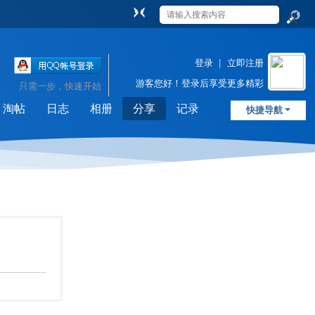
切
换
搜
到
索
窄
登录
|
立即注册
版
游客
您好！登录后享受更多精彩
只需一步，快速开始
淘帖
日志
相册
分享
记录
快捷导航